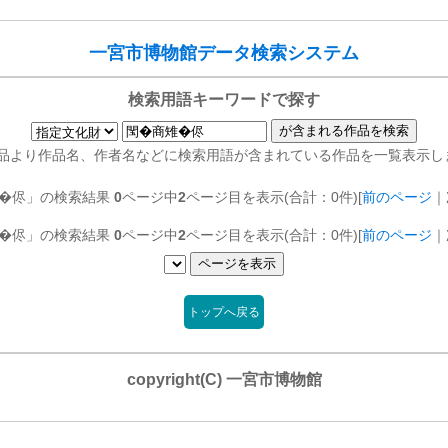
一宮市博物館データ検索システム
検索用語キーワードで探す
品より作品名、作者名などに検索用語が含まれている作品を一覧表示し
�侭」の検索結果
0
ページ中
2
ページ目を表示(合計：0件)[
前のページ
｜
�侭」の検索結果
0
ページ中
2
ページ目を表示(合計：0件)[
前のページ
｜
トップへ戻る
copyright(C) 一宮市博物館