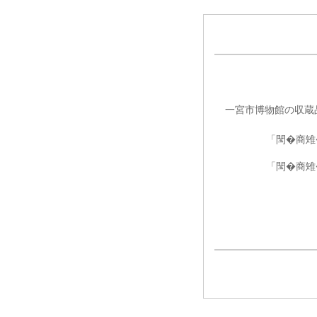
一宮市博物館の収蔵
「閠�商雉
「閠�商雉