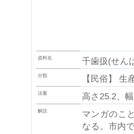
資料名
千歯扱(せんば
分類
【民俗】 生産
法量
高さ25.2、幅6
解説
マンガのこ
なる。市内