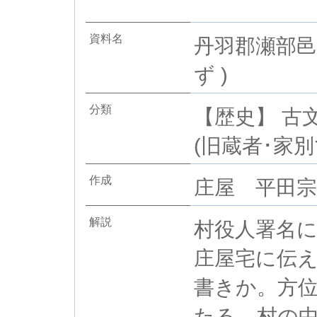
資料名
丹羽郡瀬部邑
ず )
分類
【歴史】 古文
(旧蔵者･家別で
作成
庄屋 平田
解説
村役人署名
庄屋宅に伝
書きか。方
たる。村の