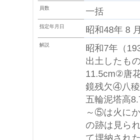
員数
一括
指定年月日
昭和48年 8 月
解説
昭和7年（1
出土したも
11.5cm②
鏡残欠④八稜
五輪泥塔高8.
～⑤は火に
の跡は見ら
て埋納され