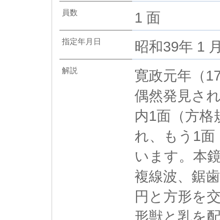
員数
1 面
指定年月日
昭和39年 1 
解説
寛政元年（1
偶然発見され
内1面（方格
れ、もう1面
います。本
複線波、鋸
円と方形を
形獣と乳を