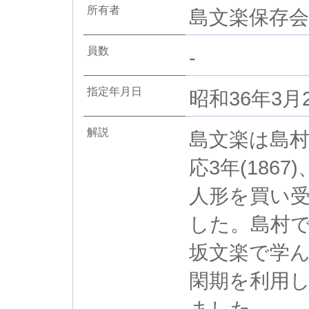
所有者
島文楽保存会
員数
-
指定年月日
昭和36年3月
解説
島文楽は島
応3年(186
人形を買い
した。島村
坂文楽で学
閑期を利用
ました。