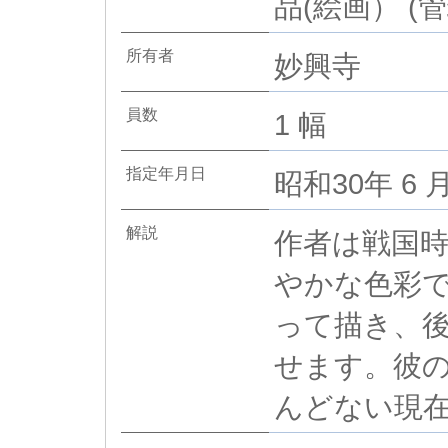
品(絵画） (管
所有者
妙興寺
員数
1 幅
指定年月日
昭和30年 6 月
解説
作者は戦国
やかな色彩
って描き、
せます。彼
んどない現