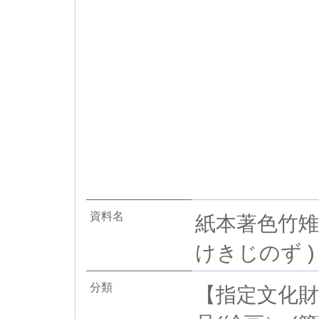
資料名
紙本著色竹雉
けきじのず )
分類
【指定文化財