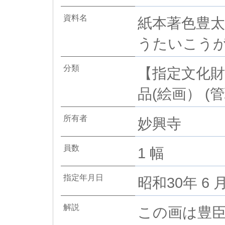
資料名
紙本著色豊太
うたいこうが
分類
【指定文化財
品(絵画） (管
所有者
妙興寺
員数
1 幅
指定年月日
昭和30年 6 月
解説
この画は豊臣