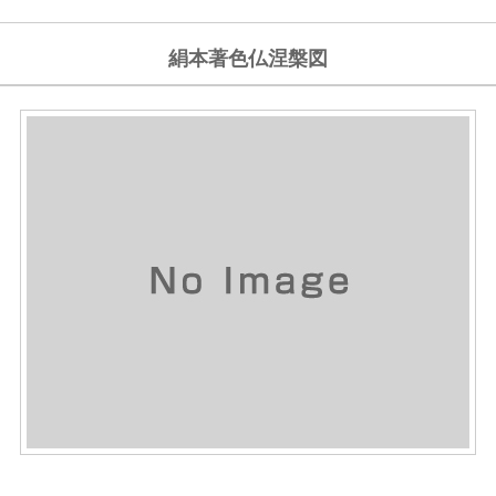
絹本著色仏涅槃図