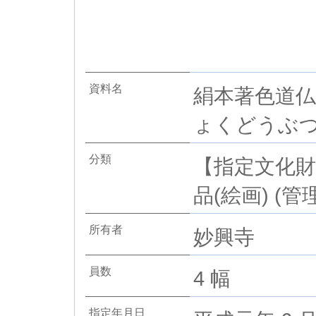
資料名
絹本著色道仏
ょくどうぶつ
分類
【指定文化財
品(絵画) (管
所有者
妙興寺
員数
4 幅
指定年月日