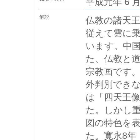
平成元年 6 月
解説
仏教の諸天
従えて雲に
います。中
た、仏教と
宗教画です
外判別でき
は「四天王
た。しかし
図の特色を
た。寛永8年