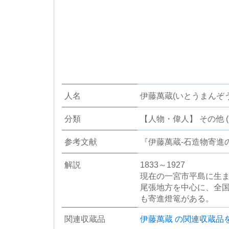
人名
伊藤萬蔵(いとうまんぞう
分類
【人物・偉人】 その他 (
参考文献
『伊藤萬蔵-石造物寄進
解説
1833～1927
現在の一宮市平島に生
尾張地方を中心に、全
も寄進燈篭がある。
関連収蔵品
伊藤萬蔵 の関連収蔵品