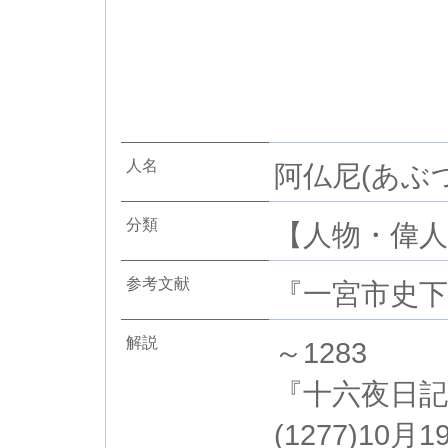
人名
阿仏尼(あぶつ
分類
【人物・偉人】
参考文献
『一宮市史下
解説
～1283
『十六夜日記
(1277)1