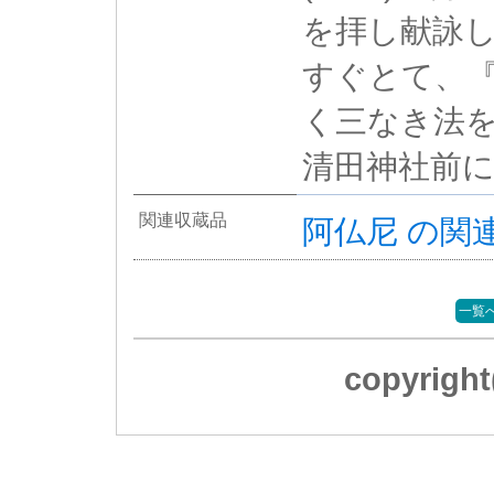
を拝し献詠
すぐとて、
く三なき法
清田神社前
関連収蔵品
阿仏尼 の関
一覧
copyrig