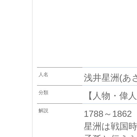
人名
浅井星洲(あ
分類
【人物・偉人】
解説
1788～1862
星洲は戦国