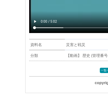
資料名
災害と戦災
分類
【動画】 歴史 (管理番号3
一覧
copyr