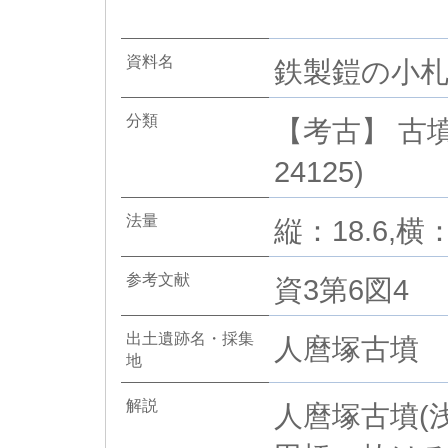
資料名
鉄製鎧の小札
分類
【考古】 古墳
24125)
法量
縦：18.6,横：
参考文献
資3第6図4
出土遺跡名・採集
人麿塚古墳
地
解説
人麿塚古墳(浅