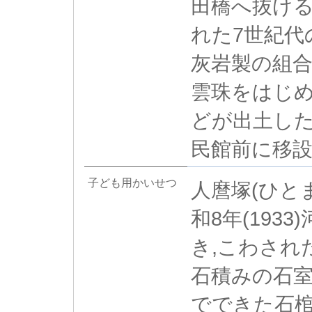
田橋へ抜ける
れた7世紀代
灰岩製の組合
雲珠をはじめ
どが出土した
民館前に移
子ども用かいせつ
人麿塚(ひとま
和8年(193
き,こわされた
石積みの石室
でできた石棺