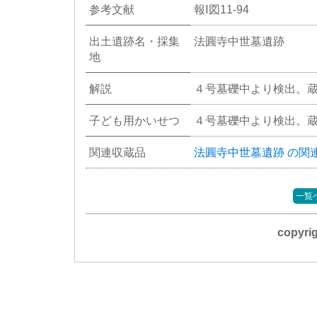
参考文献
報Ⅰ図11-94
出土遺跡名・採集
法圓寺中世墓遺跡
地
解説
４号墓礫中より検出。
子ども用かいせつ
４号墓礫中より検出。
関連収蔵品
法圓寺中世墓遺跡 の関
一覧
copyr