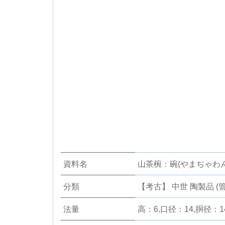
資料名
山茶椀：碗(やまぢゃわん
分類
【考古】 中世 陶製品 (管
法量
高：6,口径：14,胴径：14