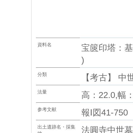
資料名
宝篋印塔：基
)
分類
【考古】 中世 
法量
高：22.0,幅：
参考文献
報Ⅰ図41-750
出土遺跡名・採集
法圓寺中世墓