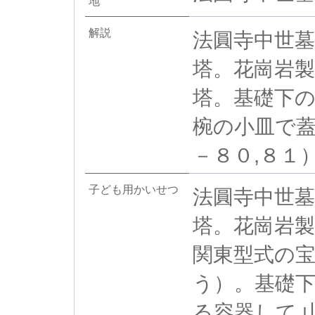
地
解説
法圓寺中世
塔。花崗岩
塔。基礎下
椀の小皿で
－８０,８１
子ども用かいせつ
法圓寺中世
塔。花崗岩
関東型式の
う）。基礎
る容器して,