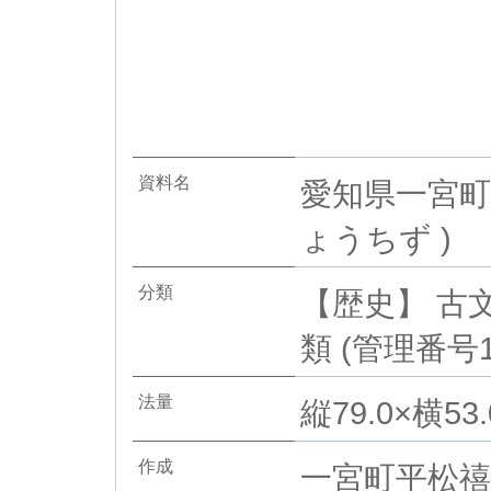
資料名
愛知県一宮町
ょうちず )
分類
【歴史】 古文
類 (管理番号1
法量
縦79.0×横53.
作成
一宮町平松禧