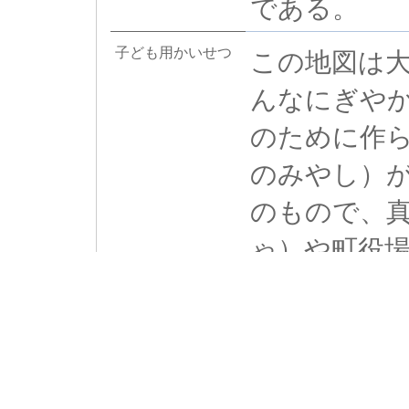
である。
子ども用かいせつ
この地図は大
んなにぎや
のために作
のみやし）
のもので、
ゃ）や町役
ています。
て、当時の
と共に紹介
関連収蔵品