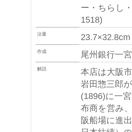
ー・ちらし・
1518)
法量
23.7×32.8cm
作成
尾州銀行一宮
解説
本店は大阪市
岩田惣三郎が
(1896)
布商を営み、
阪船場に進出