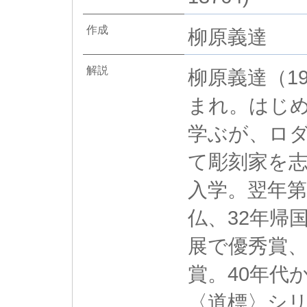
作成
柳原義達
解説
柳原義達（19
まれ。はじ
学ぶが、ロ
て彫刻家を
入学。翌年第
仏、32年帰
展で優秀賞
賞。40年代
〈道標〉シ