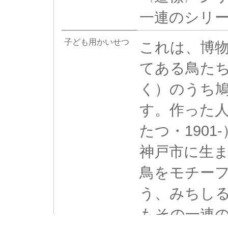
一連のシリ
子ども用かいせつ
これは、博
てある鳥た
く）のうち
す。作った
たつ・190
神戸市に生ま
鳥をモチー
う、みちし
もその一連