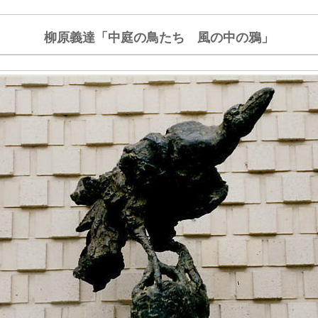
柳原義達「中庭の鳥たち 風の中の鴉」