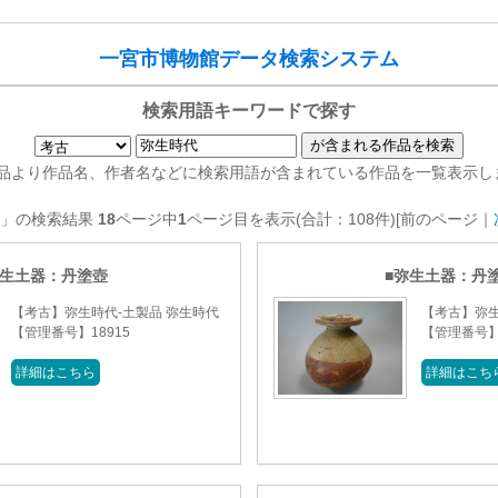
一宮市博物館データ検索システム
検索用語キーワードで探す
品より作品名、作者名などに検索用語が含まれている作品を一覧表示し
代」の検索結果
18
ページ中
1
ページ目を表示(合計：108件)[前のページ｜
生土器：丹塗壺
弥生土器：丹
【考古】弥生時代-土製品 弥生時代
【考古】弥生
【管理番号】18915
【管理番号】1
詳細はこちら
詳細はこち