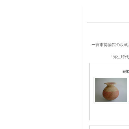
一宮市博物館の収蔵
「弥生時
弥