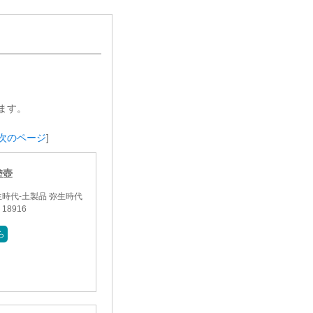
ます。
次のページ
]
塗壺
時代-土製品 弥生時代
8916
ら