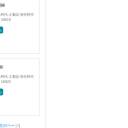
型鉢
時代-土製品 弥生時代
8919
ら
杯
時代-土製品 弥生時代
8925
ら
次のページ
]